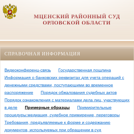
МЦЕНСКИЙ РАЙОННЫЙ СУД
ОРЛОВCКОЙ ОБЛАСТИ
СПРАВОЧНАЯ ИНФОРМАЦИЯ
Видеоконференц-связь
Государственная пошлина
Информация о банковских реквизитах для учета операций с
денежными средствами, поступающими во временное
распоряжение
Порядок обжалования судебных актов
Порядок ознакомления с материалами дела лиц, участвующих
в деле
Примерные образцы
Примирительные
процедуры:медиация, судебное примирение, переговоры
Требования, предъявляемые к форме и содержанию
документов, используемых при обращении в суд