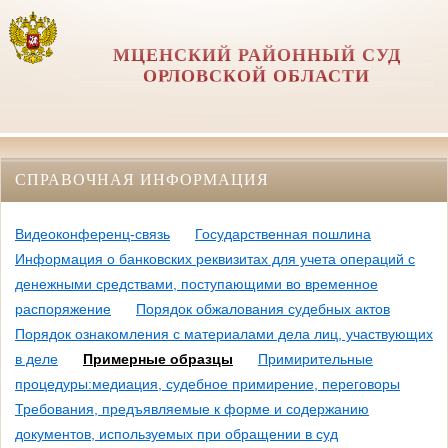
МЦЕНСКИЙ РАЙОННЫЙ СУД
ОРЛОВCКОЙ ОБЛАСТИ
СПРАВОЧНАЯ ИНФОРМАЦИЯ
Видеоконференц-связь
Государственная пошлина
Информация о банковских реквизитах для учета операций с
денежными средствами, поступающими во временное
распоряжение
Порядок обжалования судебных актов
Порядок ознакомления с материалами дела лиц, участвующих
в деле
Примерные образцы
Примирительные
процедуры:медиация, судебное примирение, переговоры
Требования, предъявляемые к форме и содержанию
документов, используемых при обращении в суд