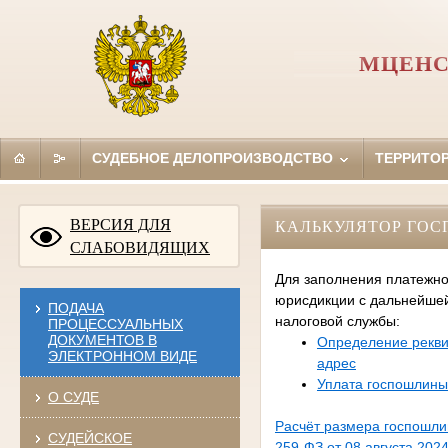
МЦЕНС
СУДЕБНОЕ ДЕЛОПРОИЗВОДСТВО
ТЕРРИТО
ВЕРСИЯ ДЛЯ
КАЛЬКУЛЯТОР ГО
СЛАБОВИДЯЩИХ
Для заполнения платежно
юрисдикции с дальнейше
ПОДАЧА
налоговой службы:
ПРОЦЕССУАЛЬНЫХ
ДОКУМЕНТОВ В
Определение рекви
ЭЛЕКТРОННОМ ВИДЕ
адрес
Уплата госпошлины
О СУДЕ
Расчёт размера госпошл
СУДЕЙСКОЕ
259-ФЗ от 08 августа 2024