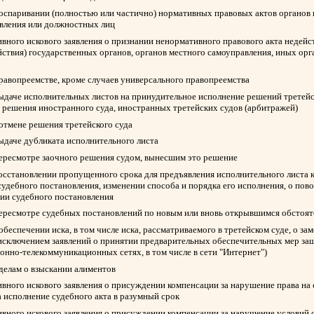
 оспаривании (полностью или частично) нормативных правовых актов органов 
авления или должностных лиц
вного искового заявления о признании ненормативного правового акта недейс
йствия) государственных органов, органов местного самоуправления, иных ор
правопреемстве, кроме случаев универсального правопреемства
выдаче исполнительных листов на принудительное исполнение решений третейск
 решения иностранного суда, иностранных третейских судов (арбитражей)
 отмене решения третейского суда
выдаче дубликата исполнительного листа
пересмотре заочного решения судом, вынесшим это решение
восстановлении пропущенного срока для предъявления исполнительного листа 
судебного постановления, изменении способа и порядка его исполнения, о пов
нии судебного постановления
пересмотре судебных постановлений по новым или вновь открывшимся обстоят
обеспечении иска, в том числе иска, рассматриваемого в третейском суде, о з
 исключением заявлений о принятии предварительных обеспечительных мер защ
нно-телекоммуникационных сетях, в том числе в сети "Интернет")
 делам о взыскании алиментов
вного искового заявления о присуждении компенсации за нарушение права на
а исполнение судебного акта в разумный срок
вного искового заявления о присуждении компенсации за нарушение условий 