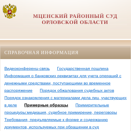
МЦЕНСКИЙ РАЙОННЫЙ СУД
ОРЛОВCКОЙ ОБЛАСТИ
СПРАВОЧНАЯ ИНФОРМАЦИЯ
Видеоконференц-связь
Государственная пошлина
Информация о банковских реквизитах для учета операций с
денежными средствами, поступающими во временное
распоряжение
Порядок обжалования судебных актов
Порядок ознакомления с материалами дела лиц, участвующих
в деле
Примерные образцы
Примирительные
процедуры:медиация, судебное примирение, переговоры
Требования, предъявляемые к форме и содержанию
документов, используемых при обращении в суд