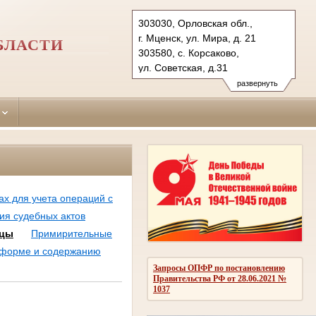
303030, Орловская обл.,
г. Мценск, ул. Мира, д. 21
БЛАСТИ
303580, с. Корсаково,
ул. Советская, д.31
Тел.: (48646) 7-43-72 (ф),
развернуть
(48646) 7-43-11 (тел.)
mcensky.orl@sudrf.ru
korsakovsky.orl@sudrf.ru
х для учета операций с
ия судебных актов
зцы
Примирительные
 форме и содержанию
Запросы ОПФР по постановлению
Правительства РФ от 28.06.2021 №
1037