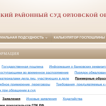
КИЙ РАЙОННЫЙ СУД ОРЛОВCКОЙ О
РИАЛЬНАЯ ПОДСУДНОСТЬ
КАЛЬКУЛЯТОР ГОСПОШЛИНЫ
ОРМАЦИЯ
Государственная пошлина
Информация о банковских реквизита
поступающими во временное распоряжение
Порядок обжалован
материалами дела лиц, участвующих в деле
Примерные обра
дебное примирение, переговоры
Требования, предъявляемые к
х при обращении в суд
Заявления
Исковые заявления
Ходатайства
нии доказательств ГПК РФ