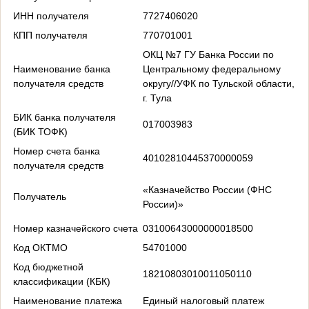
ИНН получателя
7727406020
КПП получателя
770701001
ОКЦ №7 ГУ Банка России по
Наименование банка
Центральному федеральному
получателя средств
округу//УФК по Тульской области,
г. Тула
БИК банка получателя
017003983
(БИК ТОФК)
Номер счета банка
40102810445370000059
получателя средств
«Казначейство России (ФНС
Получатель
России)»
Номер казначейского счета
03100643000000018500
Код ОКТМО
54701000
Код бюджетной
18210803010011050110
классификации (КБК)
Наименование платежа
Единый налоговый платеж