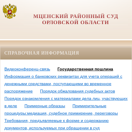
МЦЕНСКИЙ РАЙОННЫЙ СУД
ОРЛОВCКОЙ ОБЛАСТИ
СПРАВОЧНАЯ ИНФОРМАЦИЯ
Видеоконференц-связь
Государственная пошлина
Информация о банковских реквизитах для учета операций с
денежными средствами, поступающими во временное
распоряжение
Порядок обжалования судебных актов
Порядок ознакомления с материалами дела лиц, участвующих
в деле
Примерные образцы
Примирительные
процедуры:медиация, судебное примирение, переговоры
Требования, предъявляемые к форме и содержанию
документов, используемых при обращении в суд