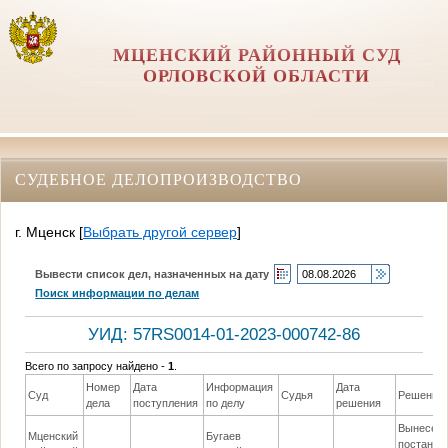
МЦЕНСКИЙ РАЙОННЫЙ СУД
ОРЛОВCКОЙ ОБЛАСТИ
СУДЕБНОЕ ДЕЛОПРОИЗВОДСТВО
г. Мценск
[
Выбрать другой сервер
]
Вывести список дел, назначенных на дату
Поиск информации по делам
УИД: 57RS0014-01-2023-000742-86
Всего по запросу найдено -
1
.
Номер
Дата
Информация
Дата
Суд
Судья
Решение
дела
поступления
по делу
решения
Вынесен
Мценский
Бугаев
постанов