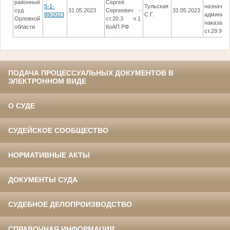
районный
Сергей
5-1-
Тульская
назначен
суд
31.05.2023
Сергеевич -
31.05.2023
89/2023
С.Г.
админист
Орловкой
ст.20.3 ч.1
наказания
области
КоАП РФ
ст.29.9 К
ПОДАЧА ПРОЦЕССУАЛЬНЫХ ДОКУМЕНТОВ В
ЭЛЕКТРОННОМ ВИДЕ
О СУДЕ
СУДЕЙСКОЕ СООБЩЕСТВО
НОРМАТИВНЫЕ АКТЫ
ДОКУМЕНТЫ СУДА
СУДЕБНОЕ ДЕЛОПРОИЗВОДСТВО
СПРАВОЧНАЯ ИНФОРМАЦИЯ