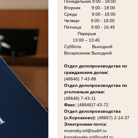
Понедельник 9:00 - 18:00
Вторник 9:00 - 18:00
Среда 9:00 - 18:00
Четверг 9:00 - 18:00
Пятница 9:00 - 16:45
Перерыв
13:00 – 13:45
Суббота Выходной
Воскресение Выходной
Отдел делопроизводства по
гражданским делам:
(48646) 7-43-88
Отдел делопроизводства по
уголовным делам:
(48646) 7-43-11
Факс:
(48646)7-43-72
Отдел делопроизводства
(с.Корсаково):
(48667) 2-14-37
Электронная почта:
mcensky.orl@sudrf.ru
korsakovsky.orl@sudrf.ru