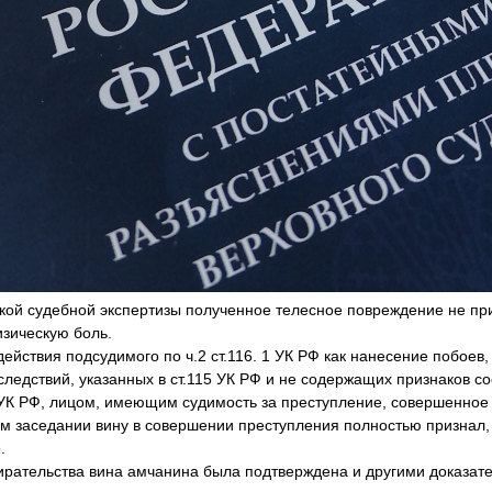
ой судебной экспертизы полученное телесное повреждение не пр
изическую боль.
твия подсудимого по ч.2 ст.116. 1 УК РФ как нанесение побоев
следствий, указанных в ст.115 УК РФ и не содержащих признаков с
 УК РФ, лицом, имеющим судимость за преступление, совершенное
заседании вину в совершении преступления полностью признал, 
.
ательства вина амчанина была подтверждена и другими доказате