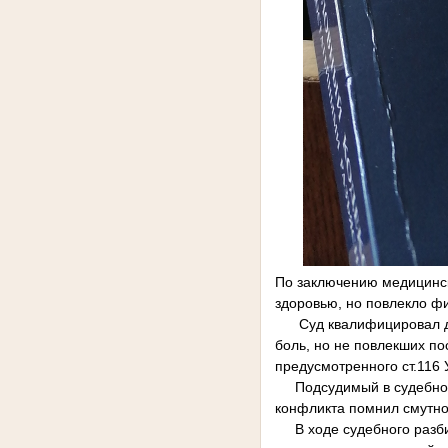
По заключению медицинск
здоровью, но повлекло ф
Суд квалифицировал дейс
боль, но не повлекших по
предусмотренного ст.116
Подсудимый в судебном 
конфликта помнил смутно
В ходе судебного разбир