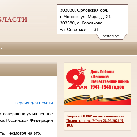
303030, Орловская обл.,
г. Мценск, ул. Мира, д. 21
БЛАСТИ
303580, с. Корсаково,
ул. Советская, д.31
Тел.: (48646) 7-43-72 (ф),
развернуть
(48646) 7-43-11 (тел.)
mcensky.orl@sudrf.ru
korsakovsky.orl@sudrf.ru
версия для печати
ым совершено умышленное
Запросы ОПФР по постановлению
кса Российской Федерации
Правительства РФ от 28.06.2021 №
1037
ь. Несмотря на это,