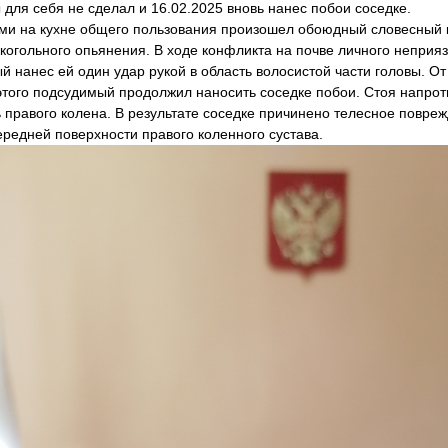
для себя не сделал и 16.02.2025 вновь нанес побои соседке.
ями на кухне общего пользования произошел обоюдный словесный
когольного опьянения. В ходе конфликта на почве личного неприя
й нанес ей один удар рукой в область волосистой части головы. О
этого подсудимый продолжил наносить соседке побои. Стоя напрот
ь правого колена. В результате соседке причинено телесное повре
ередней поверхности правого коленного сустава.