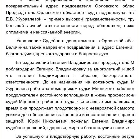
поздравительный адрес председателя Орловского областн
Председатель Орловского областного суда подчеркнула, что 
Е.В. Журавлевой – пример высокой гражданственности, труд
большой личной ответственности перед обществом, пожела
оптимизма и неиссякаемой энергии.
Управление Судебного департамента в Орловской област
Величкина также направили поздравления в адрес Евгении 
благополучия, крепкого здоровья и бодрости духа.
В поздравлении Евгении Владимировны председатель Мцен
поблагодарил Евгению Владимировну за многолетний и доброс
что Евгения Владимировна - образец бескорыстного 
ответственности. До ее назначения на должность судьи Мце
Журавлева работала помощником судьи Мценского районного с
продолжателем достойного воплощения в жизнь профессионал
судей Мценского районного суда, чьи славные имена вписаны 
время она продолжает плодотворно и с невероятной самоотдаче
усилия для обеспечения законности и восстановления прав тех
защитой. Юрий Николаевич пожелал Евгении Владимиров
судебных решений, здоровья, мира и благополучия в семье.
За успешную и плодотворную работу, достойные результ