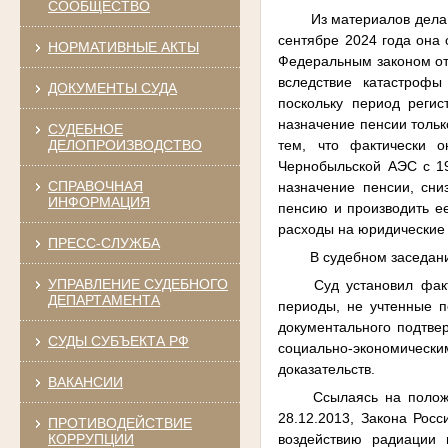
СООБЩЕСТВО
Из материалов дела 
сентябре 2024 года она 
НОРМАТИВНЫЕ АКТЫ
Федеральным законом от
вследствие катастрофы
ДОКУМЕНТЫ СУДА
поскольку период регис
назначение пенсии тольк
СУДЕБНОЕ
тем, что фактически о
ДЕЛОПРОИЗВОДСТВО
Чернобыльской АЭС с 19
СПРАВОЧНАЯ
назначение пенсии, сни
ИНФОРМАЦИЯ
пенсию и производить ее
расходы на юридические 
ПРЕСС-СЛУЖБА
В судебном заседани
УПРАВЛЕНИЕ СУДЕБНОГО
Суд установил фак
ДЕПАРТАМЕНТА
периоды, не учтенные п
документального подтве
СУДЫ СУБЪЕКТА РФ
социально-экономически
доказательств.
ВАКАНСИИ
Ссылаясь на полож
28.12.2013, Закона Рос
ПРОТИВОДЕЙСТВИЕ
КОРРУПЦИИ
воздействию радиации