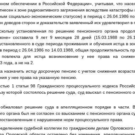
нном обеспечении в Российской Федерации», учитывая, что насел
тнесен к зоне радиоактивного загрязнения вследствие катастрофы
ным социально-экономическим статусом) в период с 26.04.1986 по 
х доводов сторон и доказательств заявленный иск удовлетворил в
скольку установленная по решению пенсионного органа продол
зоне» составила 9 лет 9 месяцев 28 дней (15.03.1988 по 26.1
м установленного в суде периода проживания и обучения истца в зо
в период с 26.04.1986 по 14.03.1988, общая продолжительность п
» повлекла для истца возникновение у нее права на снижен
 года, а не на 2.
ка назначить истцу досрочную пенсию с учетом снижения возраст
ения у нее права на указанную пенсию.
астью 1 статьи 98 Гражданского процессуального кодекса Россий
льзу которой состоялось решение суда, суд взыскал с пенсионного
 обжаловал решение суда в апелляционном порядке в части. 
го органа был не согласен со взысканием с пенсионного органа с
 постановленным с нарушением норм процессуального права.
делением судебной коллегии по гражданским делам Орловского 
да Орловской области оставлено без изменения, апелляционная