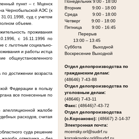
Понедельник 9:00 - 18:00
енный пункт – г. Мценск
Вторник 9:00 - 18:00
 на Чернобыльской АЭС (к
Среда 9:00 - 18:00
31.01.1998, суд с учетом
Четверг 9:00 - 18:00
 полном объеме.
Пятница 9:00 - 16:45
жительность проживания
Перерыв
0.1996, с 16.11.1996 по
13:00 – 13:45
не с льготным социально-
Суббота Выходной
роживания и работы истца
Воскресение Выходной
ие общеустановленного
Отдел делопроизводства по
гражданским делам:
а по достижении возраста
(48646) 7-43-88
Отдел делопроизводства по
ской Федерации в пользу
уголовным делам:
 органа все понесенные по
(48646) 7-43-11
Факс:
(48646)7-43-72
В апелляционной жалобе
Отдел делопроизводства
удебных расходов, считая
(с.Корсаково):
(48667) 2-14-37
Электронная почта:
mcensky.orl@sudrf.ru
областного суда решение
korsakovsky.orl@sudrf.ru
 жалоба ответчика – без