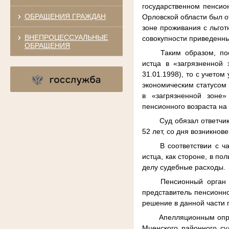
государственном пенсио
ОБРАЩЕНИЯ ГРАЖДАН
Орловской области был о
зоне проживания с льгот
ВНЕПРОЦЕССУАЛЬНЫЕ
совокупности приведенны
ОБРАЩЕНИЯ
Таким образом, по
истца в «загрязненной 
31.01.1998), то с учето
экономическим статусом 
в «загрязненной зоне
пенсионного возраста на 3
Суд обязал ответчи
52 лет, со дня возникнов
В соответствии с ч
истца, как стороне, в по
делу судебные расходы.
Пенсионный орган
представитель пенсионно
решение в данной части
Апелляционным опре
Мценского районного су