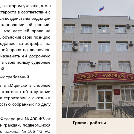
 в котором указала, что в
тарости в соответствии с
ся воздействию радиации
становлении ей пенсии,
й, что дает ей право на
ь, объяснив свою позицию
ледствие катастрофы на
 ней право на досрочное
 назначить ей досрочную
а в свою пользу судебные
ей.
вых требований.
 в г.Мценске в спорные
ответчика об отсутствии
а территории с льготным
остью собранных по делу
й Федерации №400-ФЗ от
График работы
е граждан, подвергшихся
ого закона №166-ФЗ «О