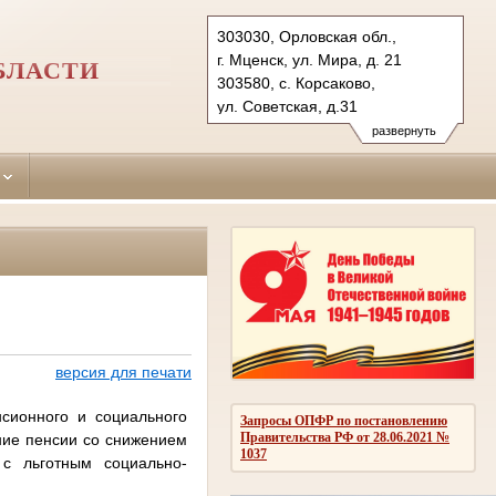
303030, Орловская обл.,
г. Мценск, ул. Мира, д. 21
БЛАСТИ
303580, с. Корсаково,
ул. Советская, д.31
Тел.: (48646) 7-43-72 (ф),
развернуть
(48646) 7-43-11 (тел.)
mcensky.orl@sudrf.ru
korsakovsky.orl@sudrf.ru
версия для печати
сионного и социального
Запросы ОПФР по постановлению
Правительства РФ от 28.06.2021 №
ние пенсии со снижением
1037
 с льготным социально-