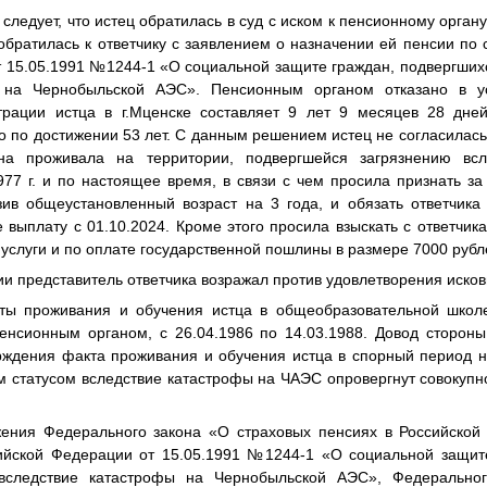
следует, что истец обратилась в суд с иском к пенсионному органу,
обратилась к ответчику с заявлением о назначении ей пенсии по с
 15.05.1991 №1244-1 «О социальной защите граждан, подвергших
 на Чернобыльской АЭС». Пенсионным органом отказано в у
трации истца в г.Мценске составляет 9 лет 9 месяцев 28 дне
о по достижении 53 лет. С данным решением истец не согласилас
на проживала на территории, подвергшейся загрязнению вс
77 г. и по настоящее время, в связи с чем просила признать за
зив общеустановленный возраст на 3 года, и обязать ответчика
 выплату с 01.10.2024. Кроме этого просила взыскать с ответчик
услуги и по оплате государственной пошлины в размере 7000 рубл
и представитель ответчика возражал против удовлетворения иско
ты проживания и обучения истца в общеобразовательной школе
енсионным органом, с 26.04.1986 по 14.03.1988. Довод стороны 
рждения факта проживания и обучения истца в спорный период н
м статусом вследствие катастрофы на ЧАЭС опровергнут совокупн
ения Федерального закона «О страховых пенсиях в Российско
сийской Федерации от 15.05.1991 №1244-1 «О социальной защит
 вследствие катастрофы на Чернобыльской АЭС», Федеральн