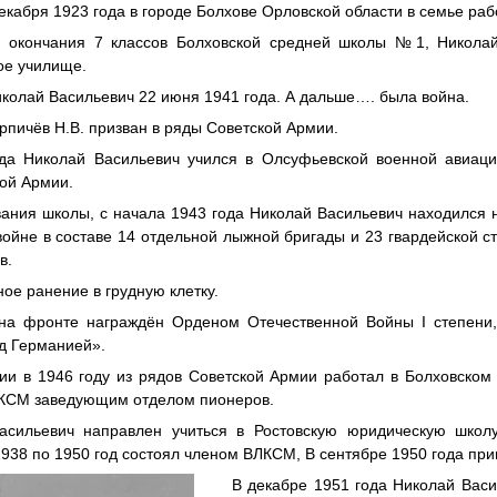
екабря 1923 года в городе Болхове Орловской области в семье раб
е окончания 7 классов Болховской средней школы №1, Николай
ое училище.
колай Васильевич 22 июня 1941 года. А дальше…. была война.
рпичёв Н.В. призван в ряды Советской Армии.
ода Николай Васильевич учился в Олсуфьевской военной авиац
ой Армии.
ния школы, с начала 1943 года Николай Васильевич находился н
ойне в составе 14 отдельной лыжной бригады и 23 гвардейской ст
в.
ое ранение в грудную клетку.
 на фронте награждён Орденом Отечественной Войны I степени
ад Германией».
и в 1946 году из рядов Советской Армии работал в Болховском 
ЛКСМ заведующим отделом пионеров.
асильевич направлен учиться в Ростовскую юридическую школу
 1938 по 1950 год состоял членом ВЛКСМ, В сентябре 1950 года пр
В декабре 1951 года Николай Вас