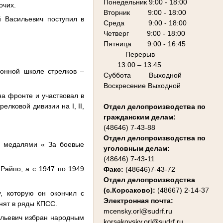
Понедельник 9:00 - 18:00
очих.
Вторник 9:00 - 18:00
 Васильевич поступил в
Среда 9:00 - 18:00
Четверг 9:00 - 18:00
Пятница 9:00 - 16:45
Перерыв
13:00 – 13:45
ионной школе стрелков –
Суббота Выходной
Воскресение Выходной
а фронте и участвовал в
релковой дивизии на I,
II
,
Отдел делопроизводства по
гражданским делам:
(48646) 7-43-88
Отдел делопроизводства по
, медалями « За боевые
уголовным делам:
(48646) 7-43-11
Райпо, а с 1947 по 1949
Факс:
(48646)7-43-72
Отдел делопроизводства
(с.Корсаково):
(48667) 2-14-37
, которую он окончил с
Электронная почта:
инят в ряды КПСС.
mcensky.orl@sudrf.ru
ильевич избран народным
korsakovsky.orl@sudrf.ru