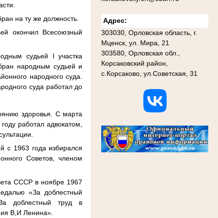
асти.
ран на ту же должность.
Адрес:
ей окончил Всесоюзный
303030, Орловская область, г.
Мценск, ул. Мира, 21
303580, Орловская обл.,
одным судьей I участка
Корсаковский район,
збран народным судьей и
с.Корсаково, ул.Советская, 31
йонного народного суда.
родного суда работал до
оянию здоровья. С марта
 году работал адвокатом,
сультации.
й с 1963 года избирался
йонного Советов, членом
вета СССР в ноябре 1967
медалью «За доблестный
За доблестный труд в
ия В,И Ленина».