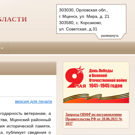
303030, Орловская обл.,
г. Мценск, ул. Мира, д. 21
БЛАСТИ
303580, с. Корсаково,
ул. Советская, д.31
Тел.: (48646) 7-43-72 (ф),
развернуть
(48646) 7-43-11 (тел.)
mcensky.orl@sudrf.ru
korsakovsky.orl@sudrf.ru
версия для печати
годарность ветеранам, а
Запросы ОПФР по постановлению
Правительства РФ от 28.06.2021 №
ства, Мценский районный
1037
ния исторической памяти,
а, публикует сведения о