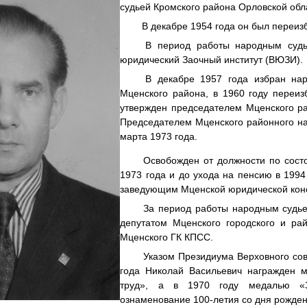
судьей Кромского района Орловской обл
В декабре 1954 года он был переизб
В период работы народным судь
юридический Заочный институт (ВЮЗИ).
В декабре 1957 года избран нар
Мценского района, в 1960 году переи
утвержден председателем Мценского ра
Председателем Мценского районного на
марта 1973 года.
Освобожден от должности по сост
1973 года и до ухода на пенсию в 1994
заведующим Мценской юридической кон
За период работы народным судье
депутатом Мценского городского и ра
Мценского ГК КПСС.
Указом Президиума Верховного со
года Николай Васильевич награжден 
труд», а в 1970 году медалью «
ознаменование 100-летия со дня рожден