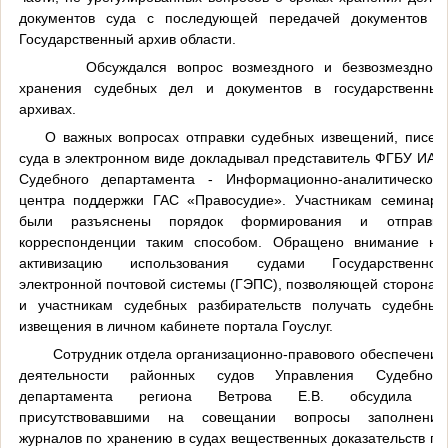
документов суда с последующей передачей документов в
Государственный архив области.
Обсуждался вопрос возмездного и безвозмездного
хранения судебных дел и документов в государственных
архивах.
О важных вопросах отправки судебных извещений, писем
суда в электронном виде докладывал представитель ФГБУ ИАЦ
Судебного департамента - Информационно-аналитического
центра поддержки ГАС «Правосудие». Участникам семинара
были разъяснены порядок формирования и отправки
корреспонденции таким способом. Обращено внимание на
активизацию использования судами Государственной
электронной почтовой системы (ГЭПС), позволяющей сторонам
и участникам судебных разбирательств получать судебные
извещения в личном кабинете портала Гоуслуг.
Сотрудник отдела организационно-правового обеспечения
деятельности районных судов Управления Судебного
департамента региона Ветрова Е.В. обсудила с
присутствовавшими на совещании вопросы заполнения
журналов по хранению в судах вещественных доказательств по