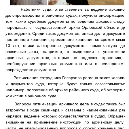
Работники суда, ответственные за ведение архивного
делопроизводства в районных судах, получили информацию о
том, какие судебные документы по ведению архивов следует
передавать в Государственный архив Орловской области для
утверждения. Среди таких документов: описи дел и документов
постоянного хранения, временного хранения со сроком свыше
10 лет, описи электронных документов, номенклатура дел,
различные акты, например, о выделении к уничтожению
архивных документов, которые не подлежат хранению, о
необнаружении архивных документов или о неисправимых
повреждениях документов.
Разъяснения сотрудника Госархива региона также касались
и документов суда, которые будут только согласовываться,
например, положение об архиве районного суда, об экспертной
комиссии в районном суде.
Вопросы оптимизации архивного дела в судах также были
затронуты в ходе семинара и связаны с наименованием ряда
нарядов, ведение которых осуществляется в судах. Обращено
внимание на применение инструкции по архивному делу в
части, не урегулированных вопросов о сроках хранения дел и