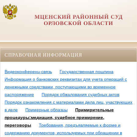
МЦЕНСКИЙ РАЙОННЫЙ СУД
ОРЛОВCКОЙ ОБЛАСТИ
СПРАВОЧНАЯ ИНФОРМАЦИЯ
Видеоконференц-связь
Государственная пошлина
Информация о банковских реквизитах для учета операций с
денежными средствами, поступающими во временное
распоряжение
Порядок обжалования судебных актов
Порядок ознакомления с материалами дела лиц, участвующих
в деле
Примерные образцы
Примирительные
процедуры:медиация, судебное примирение,
переговоры
Требования, предъявляемые к форме и
содержанию документов, используемых при обращении в