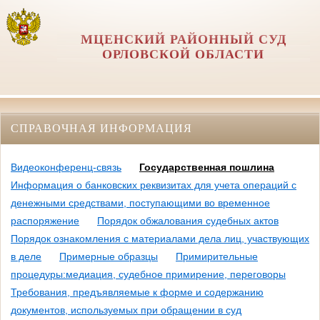
МЦЕНСКИЙ РАЙОННЫЙ СУД
ОРЛОВCКОЙ ОБЛАСТИ
СПРАВОЧНАЯ ИНФОРМАЦИЯ
Видеоконференц-связь
Государственная пошлина
Информация о банковских реквизитах для учета операций с
денежными средствами, поступающими во временное
распоряжение
Порядок обжалования судебных актов
Порядок ознакомления с материалами дела лиц, участвующих
в деле
Примерные образцы
Примирительные
процедуры:медиация, судебное примирение, переговоры
Требования, предъявляемые к форме и содержанию
документов, используемых при обращении в суд