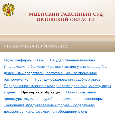
МЦЕНСКИЙ РАЙОННЫЙ СУД
ОРЛОВCКОЙ ОБЛАСТИ
СПРАВОЧНАЯ ИНФОРМАЦИЯ
Видеоконференц-связь
Государственная пошлина
Информация о банковских реквизитах для учета операций с
денежными средствами, поступающими во временное
распоряжение
Порядок обжалования судебных актов
Порядок ознакомления с материалами дела лиц, участвующих
в деле
Примерные образцы
Примирительные
процедуры:медиация, судебное примирение, переговоры
Требования, предъявляемые к форме и содержанию
документов, используемых при обращении в суд