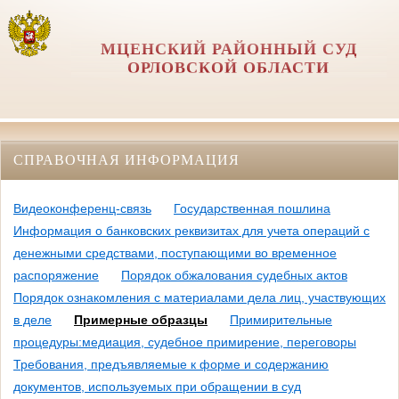
МЦЕНСКИЙ РАЙОННЫЙ СУД
ОРЛОВCКОЙ ОБЛАСТИ
СПРАВОЧНАЯ ИНФОРМАЦИЯ
Видеоконференц-связь
Государственная пошлина
Информация о банковских реквизитах для учета операций с
денежными средствами, поступающими во временное
распоряжение
Порядок обжалования судебных актов
Порядок ознакомления с материалами дела лиц, участвующих
в деле
Примерные образцы
Примирительные
процедуры:медиация, судебное примирение, переговоры
Требования, предъявляемые к форме и содержанию
документов, используемых при обращении в суд