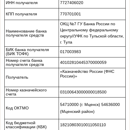
ИНН получателя
7727406020
КПП получателя
770701001
ОКЦ №7 ГУ Банка России по
Центральному федеральному
Наименование банка
получателя средств
округу//УФК по Тульской области,
г. Тула
БИК банка получателя
017003983
(БИК ТОФК)
Номер счета банка
40102810445370000059
получателя средств
«Казначейство России (ФНС
России)»
Получатель
Номер казначейского
03100643000000018500
счета
54710000 (г. Мценск) 54636000
Код ОКТМО
(Мценский район)
Код бюджетной
18210803010011050110
классификации (КБК)