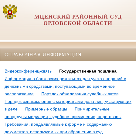
МЦЕНСКИЙ РАЙОННЫЙ СУД
ОРЛОВCКОЙ ОБЛАСТИ
СПРАВОЧНАЯ ИНФОРМАЦИЯ
Видеоконференц-связь
Государственная пошлина
Информация о банковских реквизитах для учета операций с
денежными средствами, поступающими во временное
распоряжение
Порядок обжалования судебных актов
Порядок ознакомления с материалами дела лиц, участвующих
в деле
Примерные образцы
Примирительные
процедуры:медиация, судебное примирение, переговоры
Требования, предъявляемые к форме и содержанию
документов, используемых при обращении в суд