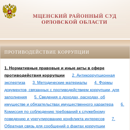
МЦЕНСКИЙ РАЙОННЫЙ СУД
ОРЛОВCКОЙ ОБЛАСТИ
ПРОТИВОДЕЙСТВИЕ КОРРУПЦИИ
1. Нормативные правовые и иные акты в сфере
противодействия коррупции
2. Антикоррупционная
экспертиза
3. Методические материалы
4. Формы
документов, связанных с противодействием коррупции, для
заполнения
5. Сведения о доходах, расходах, об
имуществе и обязательствах имущественного характера
6.
Комиссия по соблюдению требований к служебному
поведению и урегулированию конфликта интересов
7.
Обратная связь для сообщений о фактах коррупции